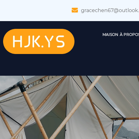
gracechen67@outlook
MAISON
À PROPO