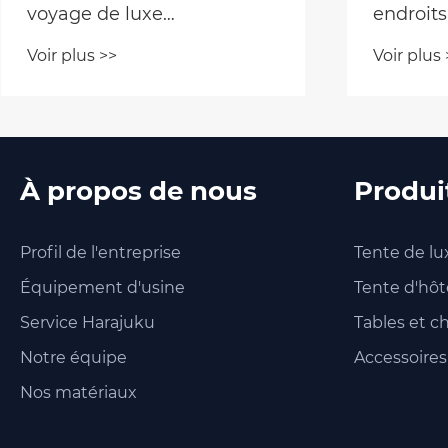
voyage de luxe
endroits
imperméable en plein air
tente pa
Voir plus >>
Voir plus 
À propos de nous
Produi
Profil de l'entreprise
Tente de lu
Équipement d'usine
Tente d'hôt
Service Harajuku
Tables et c
Notre équipe
Accessoires 
Nos matériaux