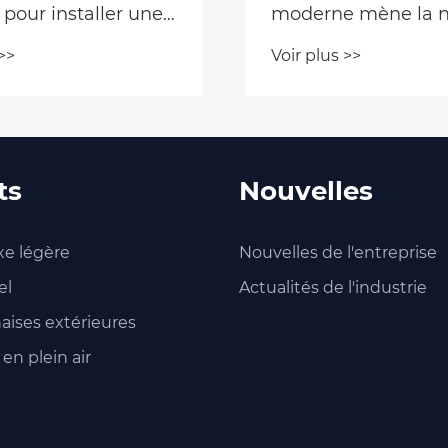
 pour installer une
moderne mène la n
r auto-conduite?
tendance du glamp
>>
Voir plus >>
plein air
ts
Nouvelles
xe légère
Nouvelles de l'entreprise
el
Actualités de l'industrie
haises extérieures
en plein air