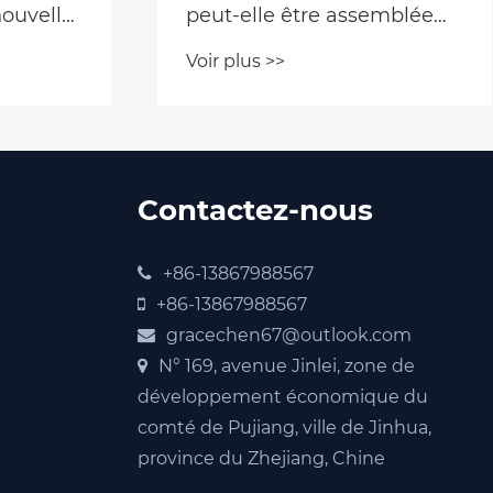
ouvelle
peut-elle être assemblée
ing en
par deux personnes sans
Voir plus >>
outils mécaniques?
Contactez-nous
+86-13867988567
+86-13867988567
gracechen67@outlook.com
N° 169, avenue Jinlei, zone de
développement économique du
comté de Pujiang, ville de Jinhua,
province du Zhejiang, Chine