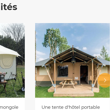
ités

 mongole
Une tente d'hôtel portable