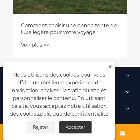
Comment choisir une bonne tente de
luxe légère pour votre voyage
Voir plus >>
X
À propos de nous
Nous utilisons des cookies pour vous
offrir une meilleure expérience de
navigation, analyser le trafic du site et
Produits
personnaliser le contenu. En utilisant
ce site, vous acceptez notre utilisation
Nouvelles
des cookies.
politique de confidentialité
Contactez-nous
Rejeter
Accepter



