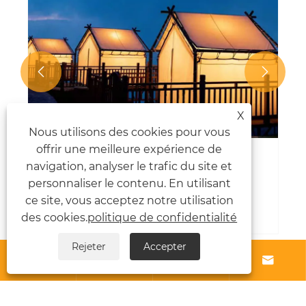


X
Nous utilisons des cookies pour vous
offrir une meilleure expérience de
Hébergement Tente de camping en
navigation, analyser le trafic du site et
plein air: un abri fiable dans
personnaliser le contenu. En utilisant
l'exploration de la nature
ce site, vous acceptez notre utilisation
Voir plus >>
des cookies.
politique de confidentialité
Rejeter
Accepter




À propos de nous