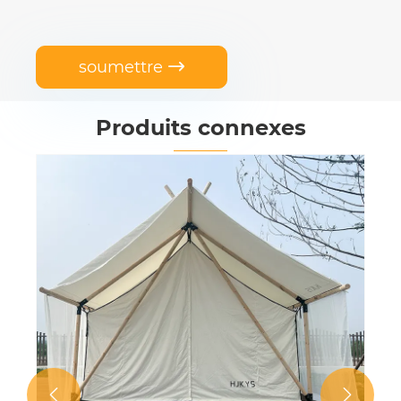
soumettre

Produits connexes
Tente de chasse en toile double
couche imperméable
Voir plus >>

