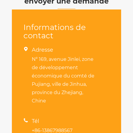
envoyer une demande
Informations de
contact

Adresse
N° 169, avenue Jinlei, zone
de développement
économique du comté de
Pujiang, ville de Jinhua,
province du Zhejiang,
Chine

Tél
+86-13867988567