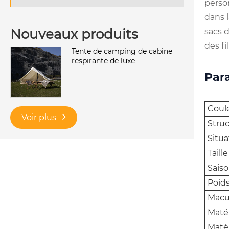
person
dans 
Nouveaux produits
sacs d
des fi
Tente de camping de cabine
respirante de luxe
Par
Coul
Voir plus
Struc
Situa
Taill
Saiso
Poid
Macul
Maté
Maté