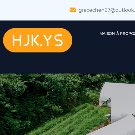
gracechen67@outlook
MAISON
À PROPO