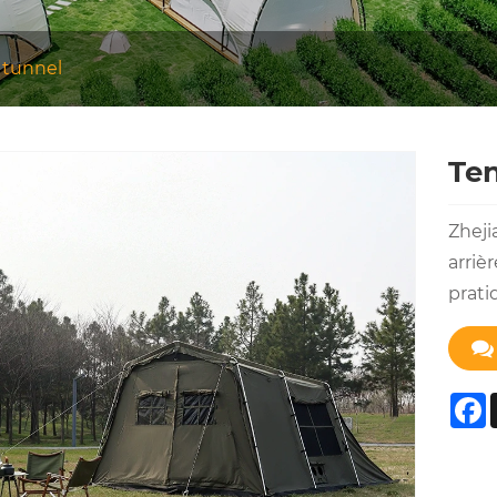
 tunnel
Ten
Zheji
arriè
prati
F