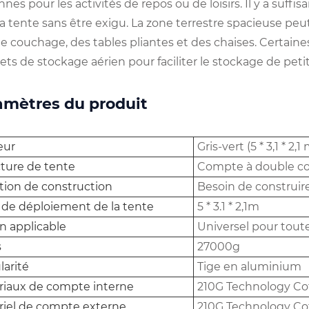
nes pour les activités de repos ou de loisirs. Il y a su
la tente sans être exigu. La zone terrestre spacieuse p
e couchage, des tables pliantes et des chaises. Certaine
lets de stockage aérien pour faciliter le stockage de pet
amètres du produit
eur
Gris-vert (5 * 3,1 * 2,1
ture de tente
Compte à double c
tion de construction
Besoin de construir
e de déploiement de la tente
5 * 3.1 * 2,1m
n applicable
Universel pour toute
s
27000g
arité
Tige en aluminium
riaux de compte interne
210G Technology Co
riel de compte externe
210G Technology Co