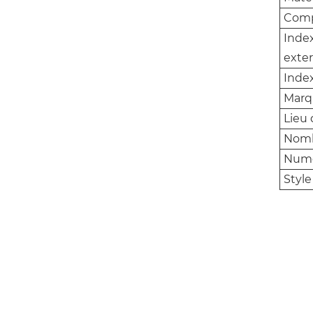
Comp
Inde
exte
Inde
Marq
Lieu 
Nomb
Numér
Style