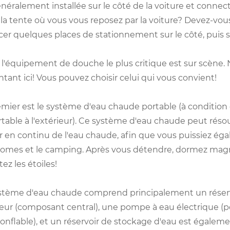
néralement installée sur le côté de la voiture et connect
la tente où vous vous reposez par la voiture? Devez-vous 
cer quelques places de stationnement sur le côté, puis s
, l'équipement de douche le plus critique est sur scène
tant ici! Vous pouvez choisir celui qui vous convient!
emier est le système d'eau chaude portable (à conditio
rtable à l'extérieur). Ce système d'eau chaude peut rés
ir en continu de l'eau chaude, afin que vous puissiez 
omes et le camping. Après vous détendre, dormez magni
z les étoiles!
stème d'eau chaude comprend principalement un réservoi
teur (composant central), une pompe à eau électrique (po
gonflable), et un réservoir de stockage d'eau est égalem