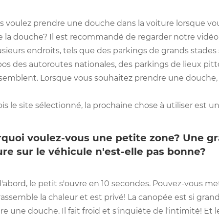
us voulez prendre une douche dans la voiture lorsque 
de la douche? Il est recommandé de regarder notre vidéo 
usieurs endroits, tels que des parkings de grands stades
pos des autoroutes nationales, des parkings de lieux pit
semblent. Lorsque vous souhaitez prendre une douche, vou
is le site sélectionné, la prochaine chose à utiliser est u
quoi voulez-vous une petite zone? Une g
ure sur le véhicule n'est-elle pas bonne?
d'abord, le petit s'ouvre en 10 secondes. Pouvez-vous 
rassemble la chaleur et est privé! La canopée est si gra
e une douche. Il fait froid et s'inquiète de l'intimité! Et