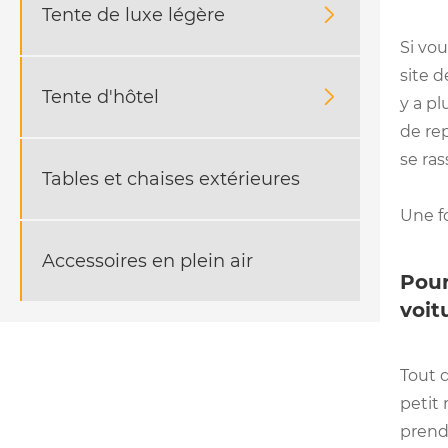
Tente de luxe légère

Si vo
site 
Tente d'hôtel

y a pl
de re
se ras
Tables et chaises extérieures
Une fo
Accessoires en plein air
Pour
voit
Tout 
petit 
prendr