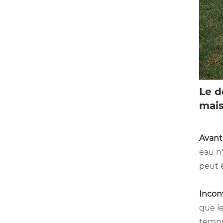
Le d
mais
Avant
eau n'
peut ê
Incon
que le
temps 