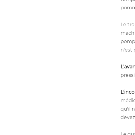
pomme
Le tr
machi
pomper
n'est 
L'ava
press
L'inco
médioc
qu'il 
devez 
Le qua