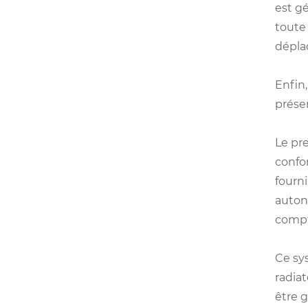
est gé
toute 
dépla
Enfin
présen
Le pr
confo
fourn
auton
compte
Ce sy
radia
être 