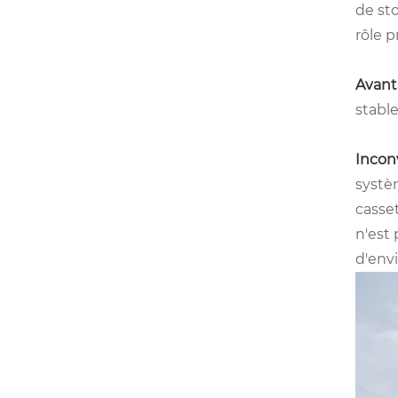
de sto
rôle p
Avant
stable
Incon
systè
casset
n'est 
d'env