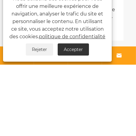
offrir une meilleure expérience de
Qu'est-ce qui fait d'une tente en dôme
navigation, analyser le trafic du site et
le choix parfait pour les aventures en
personnaliser le contenu. En utilisant
plein air?
Voir plus >>
ce site, vous acceptez notre utilisation
des cookies.
politique de confidentialité
Rejeter
Accepter




À propos de nous
Produits
Nouvelles
Contactez-nous
Links
Sitemap
RSS
XML