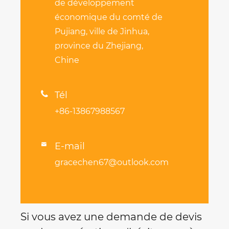
de développement
économique du comté de
Pujiang, ville de Jinhua,
province du Zhejiang,
Chine

Tél
+86-13867988567
E-mail

gracechen67@outlook.com
Si vous avez une demande de devis