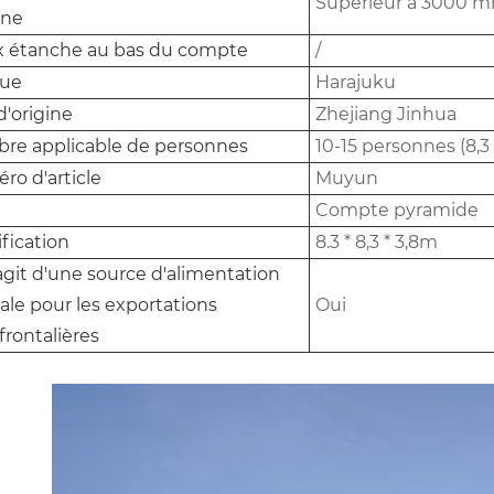
Supérieur à 3000 
rne
x étanche au bas du compte
/
ue
Harajuku
d'origine
Zhejiang Jinhua
re applicable de personnes
10-15 personnes (8,3 *
o d'article
Muyun
Compte pyramide
fication
8.3 * 8,3 * 3,8m
s'agit d'une source d'alimentation
ale pour les exportations
Oui
frontalières