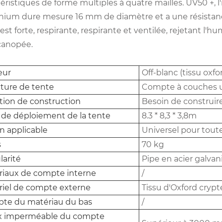
éristiques de forme multiples à quatre mailles. UV50 +, l
nium dure mesure 16 mm de diamètre et a une résistance 
est forte, respirante, respirante et ventilée, rejetant l
canopée.
eur
Off-blanc (tissu oxf
ture de tente
Compte à couches 
tion de construction
Besoin de construir
e de déploiement de la tente
8.3 * 8,3 * 3,8m
n applicable
Universel pour toute
s
70 kg
arité
Pipe en acier galvan
riaux de compte interne
/
riel de compte externe
Tissu d'Oxford cryp
te du matériau du bas
/
x imperméable du compte