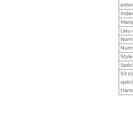
exte
Inde
Marq
Lieu 
Nomb
Numér
Style
Spéci
S'il 
spéci
trans