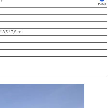
mm
E-Mail
 8,3 * 3,8 m)