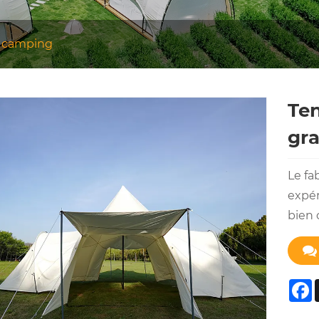
e camping
Ten
gra
Le fa
expér
bien 
F