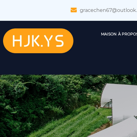
gracechen67@outlook
MAISON
À PROPO