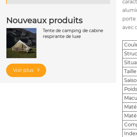
caract
alumi
Nouveaux produits
porte 
avec 
Tente de camping de cabine
respirante de luxe
Coul
Struc
Situa
Voir plus
Taill
Saiso
Poid
Macul
Maté
Maté
Comp
Inde