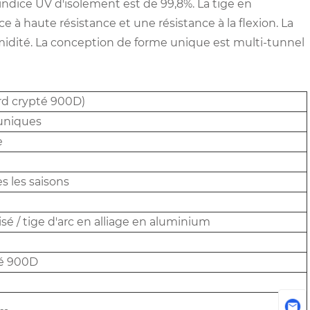
'indice UV d'isolement est de 99,8%. La tige en
à haute résistance et une résistance à la flexion. La
'humidité. La conception de forme unique est multi-tunnel
ord crypté 900D)
uniques
e
s les saisons
isé / tige d'arc en alliage en aluminium
té 900D