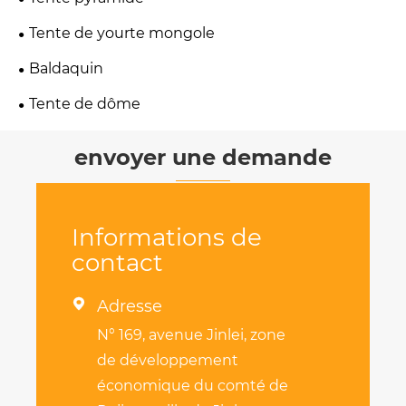
Tente de yourte mongole
Baldaquin
Tente de dôme
envoyer une demande
Informations de
contact

Adresse
N° 169, avenue Jinlei, zone
de développement
économique du comté de