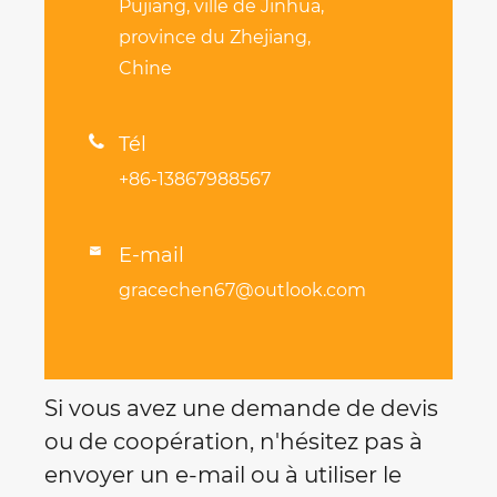
Pujiang, ville de Jinhua,
province du Zhejiang,
Chine

Tél
+86-13867988567
E-mail

gracechen67@outlook.com
Si vous avez une demande de devis
ou de coopération, n'hésitez pas à
envoyer un e-mail ou à utiliser le