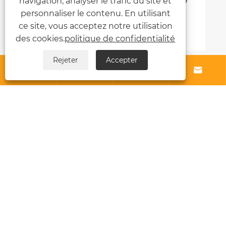
navigation, analyser le trafic du site et
mettre en place des tentes en cas de
personnaliser le contenu. En utilisant
catastrophe
ce site, vous acceptez notre utilisation
Voir plus >>
des cookies.
politique de confidentialité
Rejeter
Accepter




À propos de nous
Produits
Nouvelles
Contactez-nous
Links
Sitemap
RSS
XML
politique de confidentialité